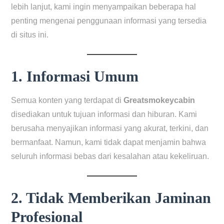
lebih lanjut, kami ingin menyampaikan beberapa hal
penting mengenai penggunaan informasi yang tersedia
di situs ini.
1. Informasi Umum
Semua konten yang terdapat di
Greatsmokeycabin
disediakan untuk tujuan informasi dan hiburan. Kami
berusaha menyajikan informasi yang akurat, terkini, dan
bermanfaat. Namun, kami tidak dapat menjamin bahwa
seluruh informasi bebas dari kesalahan atau kekeliruan.
2. Tidak Memberikan Jaminan
Profesional