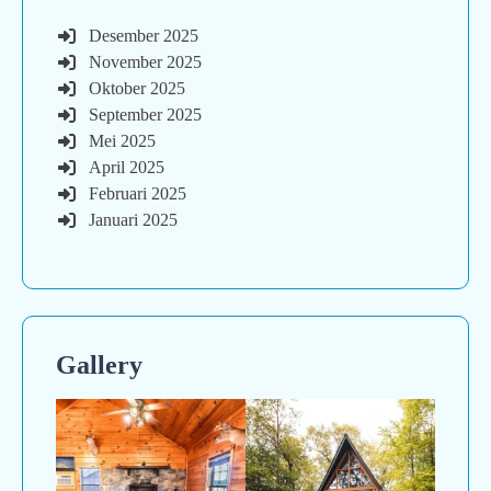
Desember 2025
November 2025
Oktober 2025
September 2025
Mei 2025
April 2025
Februari 2025
Januari 2025
Gallery