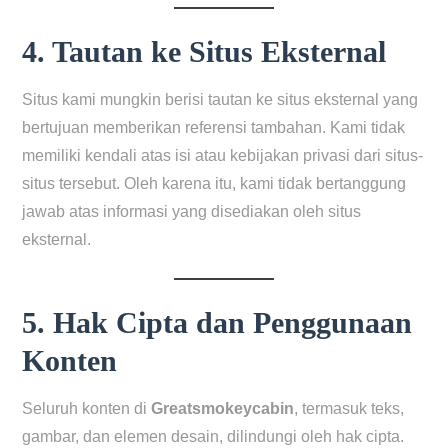
4. Tautan ke Situs Eksternal
Situs kami mungkin berisi tautan ke situs eksternal yang
bertujuan memberikan referensi tambahan. Kami tidak
memiliki kendali atas isi atau kebijakan privasi dari situs-
situs tersebut. Oleh karena itu, kami tidak bertanggung
jawab atas informasi yang disediakan oleh situs
eksternal.
5. Hak Cipta dan Penggunaan
Konten
Seluruh konten di
Greatsmokeycabin
, termasuk teks,
gambar, dan elemen desain, dilindungi oleh hak cipta.