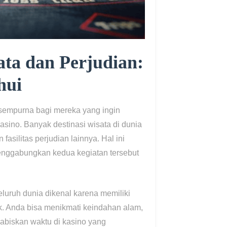
ta dan Perjudian:
hui
 sempurna bagi mereka yang ingin
sino. Banyak destinasi wisata di dunia
silitas perjudian lainnya. Hal ini
nggabungkan kedua kegiatan tersebut
eluruh dunia dikenal karena memiliki
ik. Anda bisa menikmati keindahan alam,
abiskan waktu di kasino yang