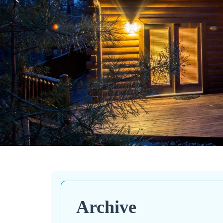
Archive