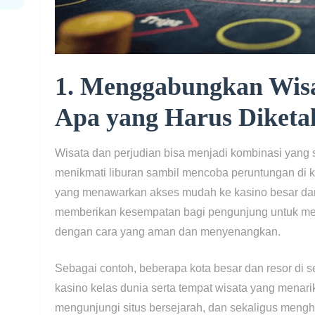
1. Menggabungkan Wisa
Apa yang Harus Diketa
Wisata dan perjudian bisa menjadi kombinasi yang
menikmati liburan sambil mencoba peruntungan di ka
yang menawarkan akses mudah ke kasino besar dan fa
memberikan kesempatan bagi pengunjung untuk me
dengan cara yang aman dan menyenangkan.
Sebagai contoh, beberapa kota besar dan resor di s
kasino kelas dunia serta tempat wisata yang menar
mengunjungi situs bersejarah, dan sekaligus mengh