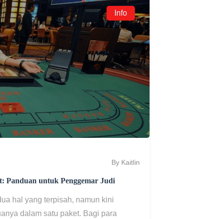
Info
By Kaitlin
at: Panduan untuk Penggemar Judi
dua hal yang terpisah, namun kini
anya dalam satu paket. Bagi para