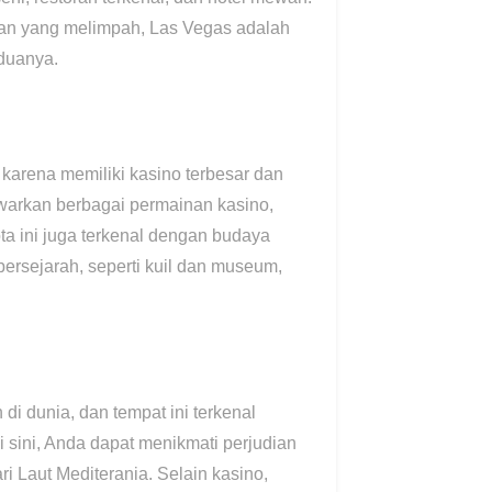
dian yang melimpah, Las Vegas adalah
duanya.
karena memiliki kasino terbesar dan
warkan berbagai permainan kasino,
kota ini juga terkenal dengan budaya
ersejarah, seperti kuil dan museum,
di dunia, dan tempat ini terkenal
 sini, Anda dapat menikmati perjudian
 Laut Mediterania. Selain kasino,