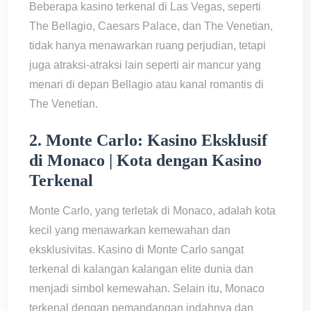
Beberapa kasino terkenal di Las Vegas, seperti
The Bellagio, Caesars Palace, dan The Venetian,
tidak hanya menawarkan ruang perjudian, tetapi
juga atraksi-atraksi lain seperti air mancur yang
menari di depan Bellagio atau kanal romantis di
The Venetian.
2.
Monte Carlo: Kasino Eksklusif
di Monaco | Kota dengan Kasino
Terkenal
Monte Carlo, yang terletak di Monaco, adalah kota
kecil yang menawarkan kemewahan dan
eksklusivitas. Kasino di Monte Carlo sangat
terkenal di kalangan kalangan elite dunia dan
menjadi simbol kemewahan. Selain itu, Monaco
terkenal dengan pemandangan indahnya dan