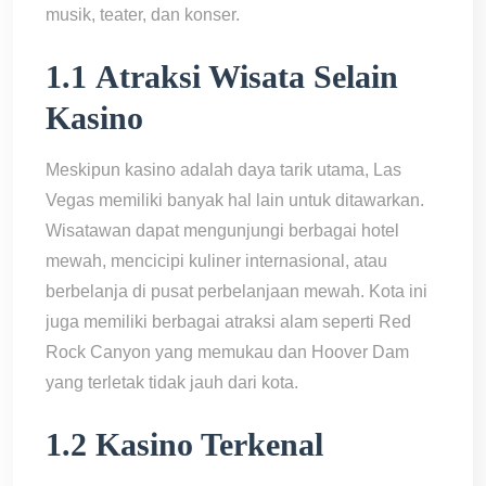
musik, teater, dan konser.
1.1
Atraksi Wisata Selain
Kasino
Meskipun kasino adalah daya tarik utama, Las
Vegas memiliki banyak hal lain untuk ditawarkan.
Wisatawan dapat mengunjungi berbagai hotel
mewah, mencicipi kuliner internasional, atau
berbelanja di pusat perbelanjaan mewah. Kota ini
juga memiliki berbagai atraksi alam seperti Red
Rock Canyon yang memukau dan Hoover Dam
yang terletak tidak jauh dari kota.
1.2
Kasino Terkenal