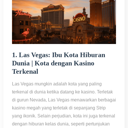
1.
Las Vegas: Ibu Kota Hiburan
Dunia | Kota dengan Kasino
Terkenal
Las Vegas mungkin adalah kota yang paling
terkenal di dunia ketika datang ke kasino. Terletak
di gurun Nevada, Las Vegas menawarkan berbagai
kasino megah yang terletak di sepanjang Strip
yang ikonik. Selain perjudian, kota ini juga terkenal
dengan hiburan kelas dunia, seperti pertunjukan