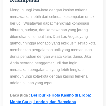
Mengunjungi kota-kota dengan kasino terkenal
menawarkan lebih dari sekedar kesempatan untuk
berjudi. Wisatawan dapat menikmati kombinasi
hiburan, budaya, dan kemewahan yang jarang
ditemukan di tempat lain. Dari Las Vegas yang
glamour hingga Monaco yang eksklusif, setiap kota
memberikan pengalaman unik yang memadukan
dunia perjudian dengan wisata kelas dunia. Jika
Anda seorang penggemar judi dan ingin
merasakan pengalaman yang lebih lengkap,
mengunjungi kota-kota dengan kasino terkenal
adalah pilihan yang tepat.
Baca juga :
Berlibur ke Kota Kasino di Eropa:
Monte Carlo, London, dan Barcelona