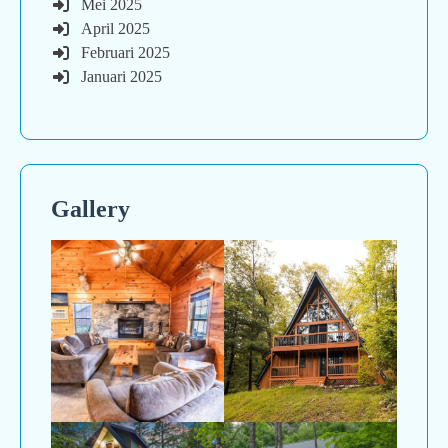
Mei 2025
April 2025
Februari 2025
Januari 2025
Gallery