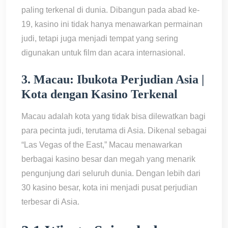
paling terkenal di dunia. Dibangun pada abad ke-
19, kasino ini tidak hanya menawarkan permainan
judi, tetapi juga menjadi tempat yang sering
digunakan untuk film dan acara internasional.
3.
Macau: Ibukota Perjudian Asia |
Kota dengan Kasino Terkenal
Macau adalah kota yang tidak bisa dilewatkan bagi
para pecinta judi, terutama di Asia. Dikenal sebagai
“Las Vegas of the East,” Macau menawarkan
berbagai kasino besar dan megah yang menarik
pengunjung dari seluruh dunia. Dengan lebih dari
30 kasino besar, kota ini menjadi pusat perjudian
terbesar di Asia.