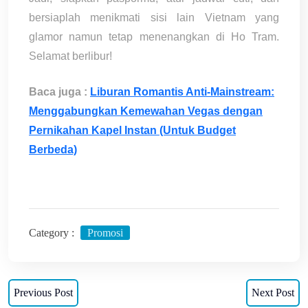
bersiaplah menikmati sisi lain Vietnam yang
glamor namun tetap menenangkan di Ho Tram.
Selamat berlibur!
Baca juga :
Liburan Romantis Anti-Mainstream:
Menggabungkan Kemewahan Vegas dengan
Pernikahan Kapel Instan (Untuk Budget
Berbeda)
Category :
Promosi
Navigasi
Previous Post
Next Post